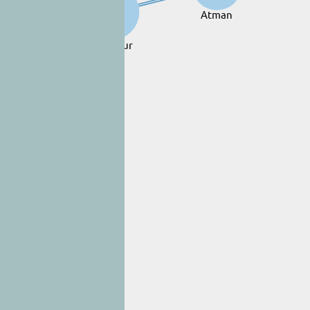
Atman
RayAmur